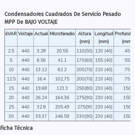
Condensadores Cuadrados De Servicio Pesado
MPP De BAJO VOLTAJE
kVAR
Voltaje
Actual
Microfaradio
Altura
Longitud
Profundid
(mm)
(mm)
(mm)
2.5
440
3.28
20.55
110(50)
120 (40)
45
5
440
6.56
41.1
170(60)
155 (40)
55
10
440
13.12
82.2
200(70)
210 (40)
75
12.5
440
16.4
102,75
200(70)
210 (40)
75
15
440
19.68
123.3
250(80)
230 (40)
150
20
440
26.24
164.36
275(90)
230 (40)
150
25
440
32.8
205.49
275(90
230 (40)
150
30
440
39.37
246.59
330(90)
230 (40)
150
Ficha Técnica