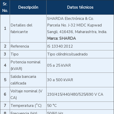
Sr.
Descripción
Datos técnicos
No.
SHARDA Electrónica & Co.
Detalles del
Parcela No. J-32 MIDC Kupwad
1
fabricante
Sangli, 416436, Maharashtra, India.
Marca: SHARDA
2
Referencia
IS 13340:2012
3
Tipo
Tipo cilíndrico/cuadrado
Potencia nominal
4
05 a 25 kVAR
(kVAR)
Salida bancaria
5
30 a 500 kVAR
calificada
Voltaje nominal (V
6
230/415/440/480/525/690 V CA
CA)
7
Temperatura (˚C)
50 °C
8
Frecuencia (Hz)
50/60 Hz