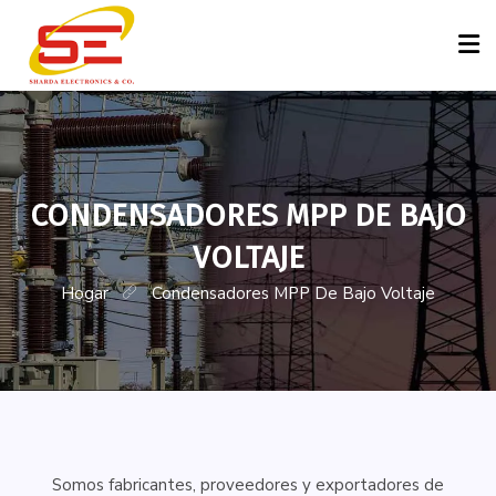
Hogar
Perfil
CONDENSADORES MPP DE BAJO
Papel De Los Condensadores
VOLTAJE
Productos
Hogar
Condensadores MPP De Bajo Voltaje
Servicios Y Soluciones
Contáctenos
Consulta
Somos fabricantes, proveedores y exportadores de