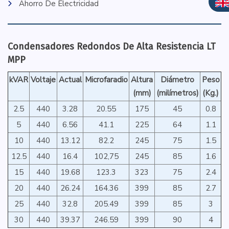
Ahorro De Electricidad
Condensadores Redondos De Alta Resistencia LT
MPP
kVAR
Voltaje
Actual
Microfaradio
Altura
Diámetro
Peso
(mm)
(milímetros)
(Kg.)
2.5
440
3.28
20.55
175
45
0.8
5
440
6.56
41.1
225
64
1.1
10
440
13.12
82.2
245
75
1.5
12.5
440
16.4
102,75
245
85
1.6
15
440
19.68
123.3
323
75
2.4
20
440
26.24
164.36
399
85
2.7
25
440
32.8
205.49
399
85
3
30
440
39.37
246.59
399
90
4